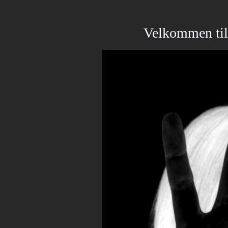
V
e
l
k
o
m
m
e
n
t
i
l